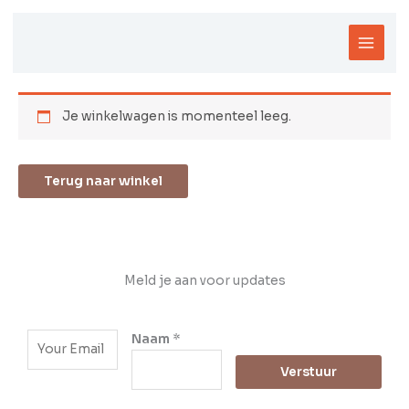
Ga
naar
de
inhoud
Je winkelwagen is momenteel leeg.
Terug naar winkel
Meld je aan voor updates
E
Naam
*
m
Verstuur
a
i