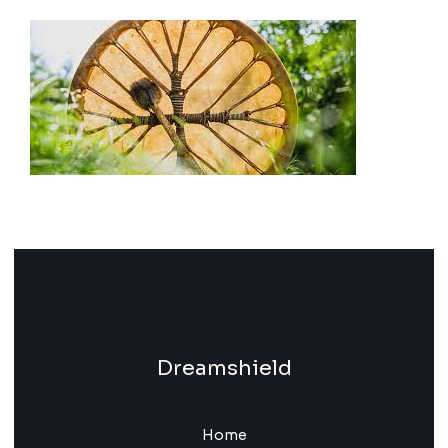
l
*
Dreamshield
Home