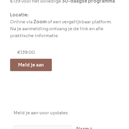
€139 voor het volledige
30-daagse programma
.
Locatie:
Online via
Zoom
of een vergelijkbaar platform.
Na je aanmelding ontvang je de link en alle
praktische informatie.
€139.00
Meld je aan
Meld je aan voor updates
E
Naam
*