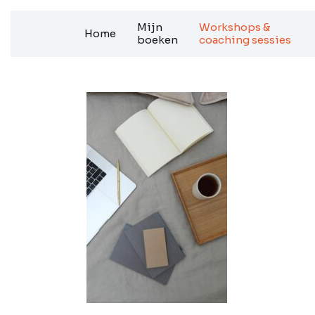
Ga
Mijn
Workshops &
Home
naar
boeken
coaching sessies
de
inhoud