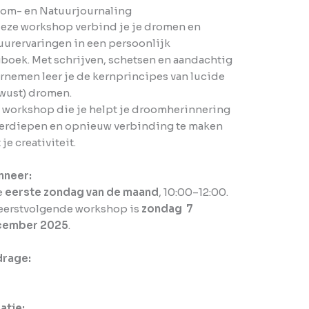
om- en Natuurjournaling
deze workshop verbind je je dromen en
uurervaringen in een persoonlijk
boek. Met schrijven, schetsen en aandachtig
rnemen leer je de kernprincipes van lucide
wust) dromen.
 workshop die je helpt je droomherinnering
verdiepen en opnieuw verbinding te maken
je creativiteit.
nneer:
e
eerste zondag van de maand
, 10:00–12:00.
eerstvolgende workshop is
zondag 7
cember 2025
.
drage:
atie: