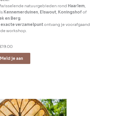
afwisselende natuurgebieden rond
Haarlem
,
ls
Kennemerduinen
,
Elswout
,
Koningshof
of
ek en Berg
.
t
exacte verzamelpunt
ontvang je voorafgaand
 de workshop.
€19.00
Meld je aan