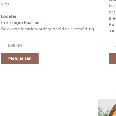
€79
In 
zoa
Locatie:
Ble
In de
regio Haarlem
.
He
De exacte locatie wordt gedeeld na aanmelding.
aan
€69.00
Meld je aan