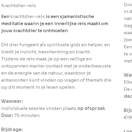
Dro
Krachtdier-reis
In 
Een
krachtdier-reis
is een sjamanistische
nat
meditatie waarin je een innerlijke reis maakt om
dag
jouw krachtdier te ontmoeten.
waa
(be
Dit dier fungeert als spirituele gids en helper, en
Een
biedt je inzicht, bescherming en kracht.
te 
Tijdens de reis maak je op een veilige en
met 
ontspannen manier contact met je onderbewuste
en de energie van de natuur, waardoor je
Wa
antwoorden kunt vinden op vragen of thema’s die
Elk
op dit moment in je leven spelen.
De 
de
Wanneer:
Individuele sessies vinden plaats
op afspraak
.
Bij
Duur:
75 minuten.
€19
Bijdrage:
Loc