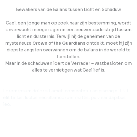
Bewakers van de Balans tussen Licht en Schaduw
Cael, een jonge man op zoek naar zijn bestemming, wordt
onverwacht meegezogen in een eeuwenoude strijd tussen
licht en duisternis. Terwijl hij de geheimen van de
mysterieuze
Crown of the Guardians
ontdekt, moet hij zijn
diepste angsten overwinnen om de balans in de wereld te
herstellen.
Maar in de schaduwen loert de Verrader – vastbesloten om
alles te vernietigen wat Cael lief is.
Lorem ipsum dolor sit amet, consectetur adipiscing elit. Ut
elit tellus, luctus nec ullamcorper mattis, pulvinar dapibus
leo.