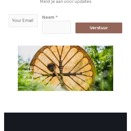
Meld je aan voor updates
E
Naam
*
m
Verstuur
a
i
l
*