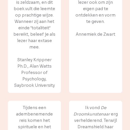
is zeldzaam, en dit
lezer ook om zijn
boek vult die leemte
eigen pad te
op prachtige wijze.
ontdekken en vorm
Wanneer zij aan het
te geven.
einde ‘totaliteit’
bereikt, beleef je als
Annemiek de Zwart
lezer haar extase
mee.
Stanley Krippner
Ph.D., Alan Watts
Professor of
Psychology,
Saybrook University
Tijdens een
Ik vond
De
adembenemende
Droomkunstenaar
erg
reis komen het
verhelderend. Terwijl
spirituele en het
Dreamshield haar