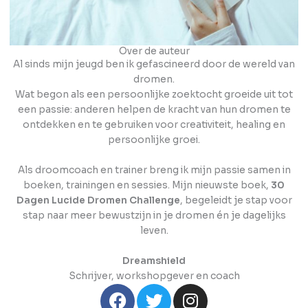
Over de auteur
Al sinds mijn jeugd ben ik gefascineerd door de wereld van
dromen.
Wat begon als een persoonlijke zoektocht groeide uit tot
een passie: anderen helpen de kracht van hun dromen te
ontdekken en te gebruiken voor creativiteit, healing en
persoonlijke groei.
Als droomcoach en trainer breng ik mijn passie samen in
boeken, trainingen en sessies. Mijn nieuwste boek,
30
Dagen Lucide Dromen Challenge
, begeleidt je stap voor
stap naar meer bewustzijn in je dromen én je dagelijks
leven.
Dreamshield
Schrijver, workshopgever en coach
F
T
I