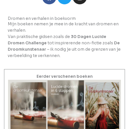
a
w
n
c
i
s
e
t
t
Dromen en verhalen in boekvorm
b
t
a
Mijn boeken nemen je mee in de kracht van dromen en
o
e
g
verhalen.
o
r
r
Van praktische gidsen zoals de
30 Dagen Lucide
k
a
Dromen Challenge
tot inspirerende non-fictie zoals
De
m
Droomkunstenaar
– ik nodig je uit om de grenzen van je
verbeelding te verkennen.
Eerder verschenen boeken