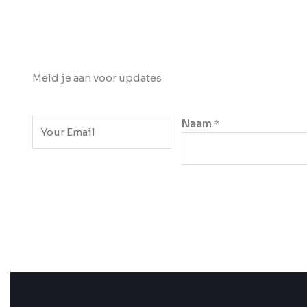
Meld je aan voor updates
E
Naam
*
m
a
i
l
*