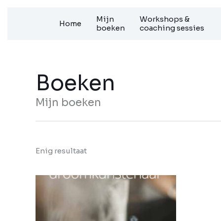
Ga
Mijn
Workshops &
Home
naar
boeken
coaching sessies
de
inhoud
Boeken
Mijn boeken
Enig resultaat